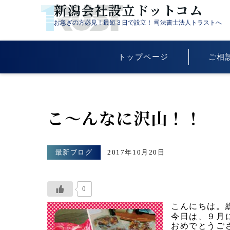
新潟会社設立ドットコム
お急ぎの方必見！最短３日で設立！ 司法書士法人トラストへ
トップページ
ご相
こ～んなに沢山！！
最新ブログ
2017年10月20日
0
こんにちは。
今日は、９月
おめでとうござ