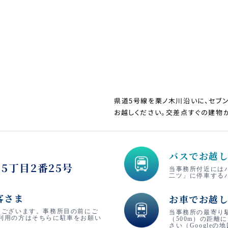
県道5号線を栗ノ木川沿いに、セブ
お越しください。交差点すぐの建物
バスでお越
5丁目2番25号
当事務所付近には
二ツ」に停車する
客さま
お車でお越
分ございます。事務所目の前にご
当事務所の最寄り
利用の方はそちらに駐車をお願い
（500m）の距離
さい（Googleの