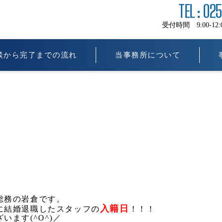
TEL : 02
受付時間 9:00-12:00 
談から完了までの流れ
当事務所について
総務の岩倉です。
入籍日
に結婚退職したスタッフの
！！！
います(^O^)／