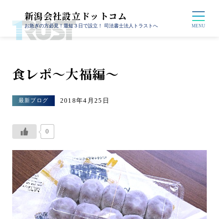
新潟会社設立ドットコム
お急ぎの方必見！最短３日で設立！ 司法書士法人トラストへ
食レポ～大福編～
2018年4月25日
最新ブログ
0