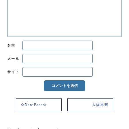
名前
メール
サイト
☆New Face☆
大福再来