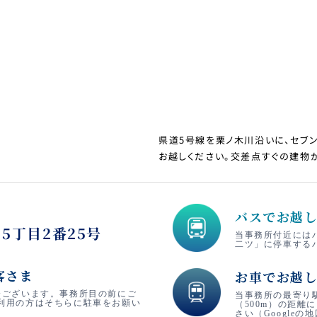
県道5号線を栗ノ木川沿いに、セブ
お越しください。交差点すぐの建物
バスでお越
5丁目2番25号
当事務所付近には
二ツ」に停車する
客さま
お車でお越
分ございます。事務所目の前にご
当事務所の最寄り
利用の方はそちらに駐車をお願い
（500m）の距離
さい（Googleの