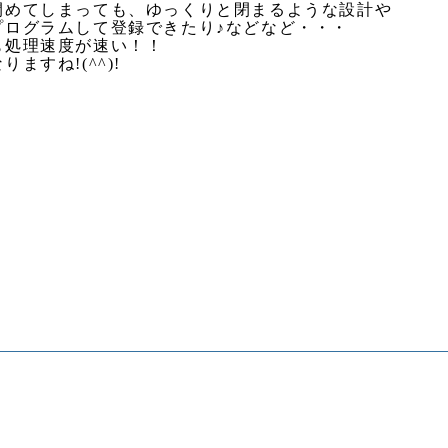
閉めてしまっても、ゆっくりと閉まるような設計や
プログラムして登録できたり♪などなど・・・
も処理速度が速い！！
ますね!(^^)!