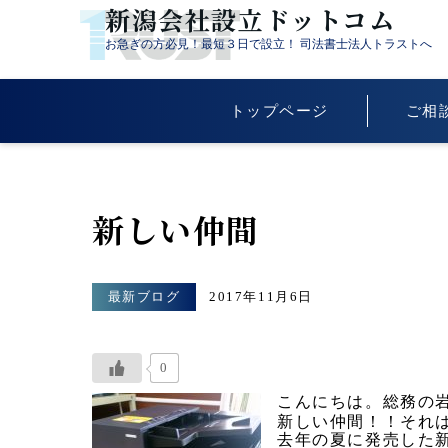
新潟会社設立ドットコム
お急ぎの方必見！最短３日で設立！ 司法書士法人トラストへ
トップページ
ご相
新しい仲間
最新ブログ
2017年11月6日
0
こんにちは。総務の
新しい仲間！！それ
去年の夏に発売した