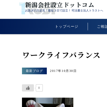
新潟会社設立ドットコム
お急ぎの方必見！最短３日で設立！ 司法書士法人トラストへ
トップページ
ご相
ワークライフバランス
最新ブログ
2017年10月30日
0