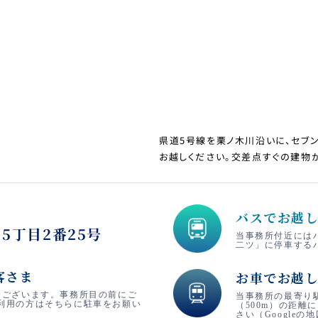
県道5号線を栗ノ木川沿いに、セブ
お越しください。交差点すぐの建物
バスでお越
5丁目2番25号
当事務所付近には
二ツ」に停車する
客さま
お車でお越
分ございます。事務所目の前にご
当事務所の最寄り
利用の方はそちらに駐車をお願い
（500m）の距離
さい（Googleの