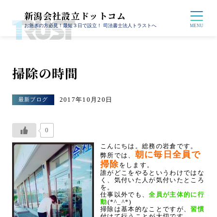
新潟会社設立ドットコム
お急ぎの方必見！最短３日で設立！ 司法書士法人トラストへ
掃除の時間
2017年10月20日
最新ブログ
0
こんにちは。総務の岩倉です。
朝に毎日全員で
弊所では、
掃除
をします。
誰がどこをやるというわけではな
く、気付いた人が気付いたところ
を。
仕事以外でも、
全員が主体的に行
動
(*^_^*)
掃除は基本的なことですが、
習慣
付けて行うことが大切です。