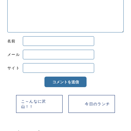
名前
メール
サイト
こ～んなに沢
今日のランチ
山！！