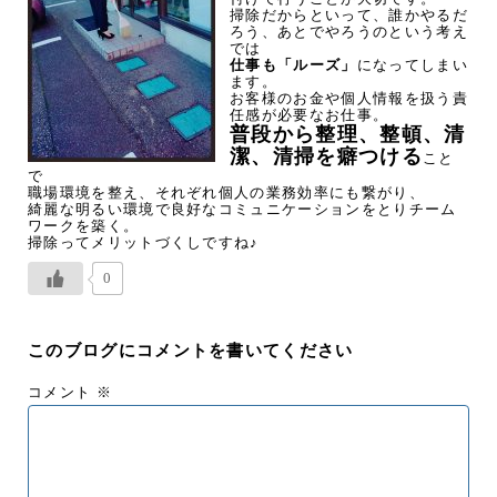
掃除だからといって、誰かやるだ
ろう、あとでやろうのという考え
では
仕事も「ルーズ」
になってしまい
ます。
お客様のお金や個人情報を扱う責
任感が必要なお仕事。
普段から整理、整頓、清
潔、清掃を癖つける
こと
で
職場環境を整え、それぞれ個人の業務効率にも繋がり、
綺麗な明るい環境で良好なコミュニケーションをとりチーム
ワークを築く。
掃除ってメリットづくしですね♪
0
このブログにコメントを書いてください
コメント
※