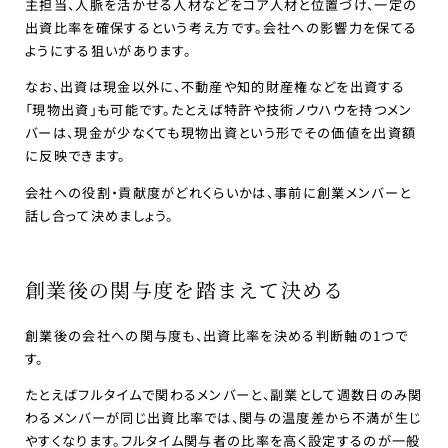
主担当、人脈を活かせる人材などをコア人材と位置づけ、一定の
出資比率を確保するという考え方です。会社への影響力を保てる
ようにする狙いがあります。
なお、出資は現金以外に、不動産や知的財産権などを出資する
「現物出資」も可能です。たとえば特許や技術ノウハウを持つメン
バーは、現金が少なくても現物出資という形でその価値を出資額
に反映できます。
会社への役割・貢献度がどれくらいかは、事前に創業メンバーと
話し合って決めましょう。
創業後の関与度を踏まえて決める
創業後の会社への関与度も、出資比率を決める判断軸の1つで
す。
たとえばフルタイムで関わるメンバーと、副業として週数日のみ関
わるメンバーが同じ出資比率では、関与の温度差から不満が生じ
やすくなります。フルタイム関与者の比率を高く設定するのが一般