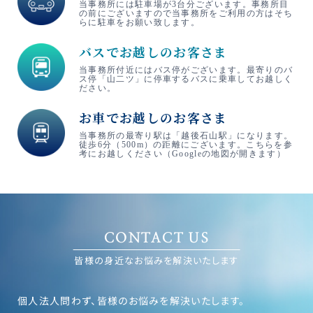
当事務所には駐車場が3台分ございます。事務所目
の前にございますので当事務所をご利用の方はそち
らに駐車をお願い致します。
バスでお越しのお客さま
当事務所付近にはバス停がございます。最寄りのバ
ス停「山二ツ」に停車するバスに乗車してお越しく
ださい。
お車でお越しのお客さま
当事務所の最寄り駅は「越後石山駅」になります。
徒歩6分（500m）の距離にございます。こちらを参
考にお越しください（Googleの地図が開きます）
CONTACT US
皆様の身近なお悩みを解決いたします
個人法人問わず、皆様のお悩みを解決いたします。